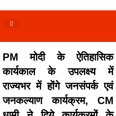
पश्चिमी (उ0 प्र0)
खबर उत्तराखंड
खबर उत्तरप्रदेश
राज्यों से खबर
एक्सक्लूसिव खबर
ब्यूरोक्रेसी-तबादले
ज्ञान की खबर
हेल्थ-फिटनेस
साक्षात्कार/वीडियो खबर
संस्कृति-त्यौहार
करियर-नौकरी
PM मोदी के ऐतिहासिक
कार्यकाल के उपलक्ष्य में
राज्यभर में होंगे जनसंपर्क एवं
जनकल्याण कार्यक्रम, CM
धामी ने दिये कार्यक्रमों के