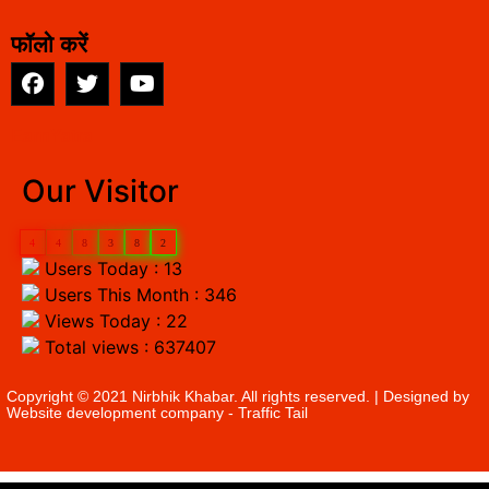
फॉलो करें
EarnYatra
Our Visitor
4
4
8
3
8
2
Users Today : 13
Users This Month : 346
Views Today : 22
Total views : 637407
Copyright © 2021 Nirbhik Khabar. All rights reserved. | Designed by
Website development company
- Traffic Tail