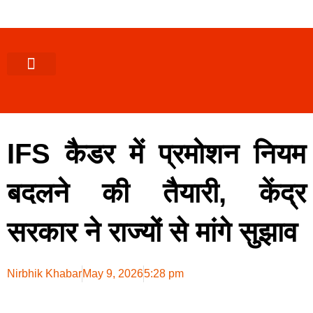
पश्चिमी (उ0 प्र0)
खबर उत्तराखंड
खबर उत्तरप्रदेश
राज्यों से खबर
एक्सक्लूसिव खबर
ब्यूरोक्रेसी-तबादले
ज्ञान की खबर
हेल्थ-फिटनेस
साक्षात्कार/वीडियो खबर
संस्कृति-त्यौहार
करियर-नौकरी
IFS कैडर में प्रमोशन नियम
बदलने की तैयारी, केंद्र
सरकार ने राज्यों से मांगे सुझाव
Nirbhik Khabar
May 9, 2026
5:28 pm