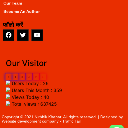
Our Team
Become An Author
फॉलो करें
EarnYatra
Our Visitor
4
4
8
3
9
5
Users Today : 26
Users This Month : 359
Views Today : 40
Total views : 637425
Copyright © 2021 Nirbhik Khabar. All rights reserved. | Designed by
Website development company
- Traffic Tail