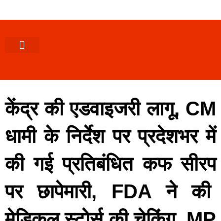
पश्चिमी (उ0 प्र0)
खबर उत्तराखंड
खबर उत्तरप्रदेश
राज्यों से खबर
एक्सक्लूसिव खबर
ब्यूरोक्रेसी-तबादले
ज्ञान की खबर
हेल्थ-फिटनेस
साक्षात्कार/वीडियो खबर
संस्कृति-त्यौहार
करियर-नौकरी
केंद्र की एडवाइजरी लागू, CM
धामी के निर्देश पर प्रदेशभर में
की गई प्रतिबंधित कफ सीरप
पर छापेमारी, FDA ने की
मेडिकल स्टोर्स की चेकिंग, MP