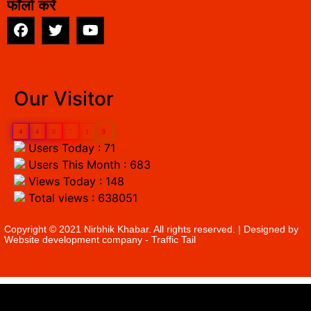
फॉलो करें
EarnYatra
Our Visitor
4
4
8
7
1
9
Users Today : 71
Users This Month : 683
Views Today : 148
Total views : 638051
Copyright © 2021 Nirbhik Khabar. All rights reserved. | Designed by
Website development company
- Traffic Tail