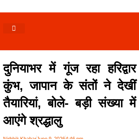
पश्चिमी (उ0 प्र0)
खबर उत्तराखंड
खबर उत्तरप्रदेश
राज्यों से खबर
एक्सक्लूसिव खबर
ब्यूरोक्रेसी-तबादले
ज्ञान की खबर
हेल्थ-फिटनेस
साक्षात्कार/वीडियो खबर
संस्कृति-त्यौहार
करियर-नौकरी
दुनियाभर में गूंज रहा हरिद्वार
कुंभ, जापान के संतों ने देखीं
तैयारियां, बोले- बड़ी संख्या में
आएंगे श्रद्धालु
Nirbhik Khabar
June 9, 2026
4:46 pm