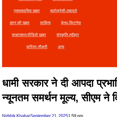
एक्सक्लूसिव खबर
ब्यूरोक्रेसी-तबादले
ज्ञान की खबर
साहित्य
हेल्थ-फिटनेस
साक्षात्कार/वीडियो खबर
संस्कृति-त्यौहार
करियर-नौकरी
अन्य
धामी सरकार ने दी आपदा प्रभावि
न्यूनतम समर्थन मूल्य, सीएम ने 
Nirbhik Khabar
September 21, 2025
1:59 pm