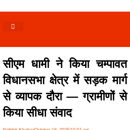
पश्चिमी (उ0 प्र0)
खबर उत्तराखंड
खबर उत्तरप्रदेश
राज्यों से खबर
एक्सक्लूसिव खबर
ब्यूरोक्रेसी-तबादले
ज्ञान की खबर
हेल्थ-फिटनेस
साक्षात्कार/वीडियो खबर
संस्कृति-त्यौहार
करियर-नौकरी
सीएम धामी ने किया चम्पावत
विधानसभा क्षेत्र में सड़क मार्ग
से व्यापक दौरा — ग्रामीणों से
किया सीधा संवाद
Nirbhik Khabar
October 16, 2025
10:37 am