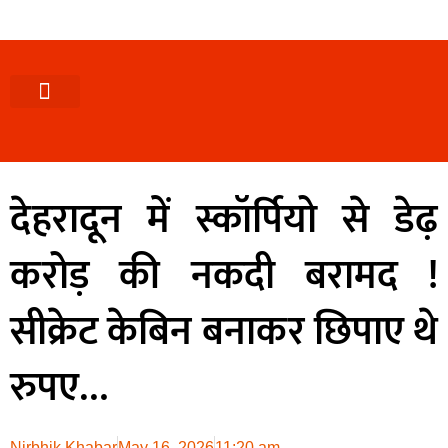
पश्चिमी (उ0 प्र0)
खबर उत्तराखंड
खबर उत्तरप्रदेश
राज्यों से खबर
एक्सक्लूसिव खबर
ब्यूरोक्रेसी-तबादले
ज्ञान की खबर
हेल्थ-फिटनेस
साक्षात्कार/वीडियो खबर
संस्कृति-त्यौहार
करियर-नौकरी
देहरादून में स्कॉर्पियो से डेढ़
करोड़ की नकदी बरामद !
सीक्रेट केबिन बनाकर छिपाए थे
रुपए…
Nirbhik Khabar
May 16, 2026
11:20 am