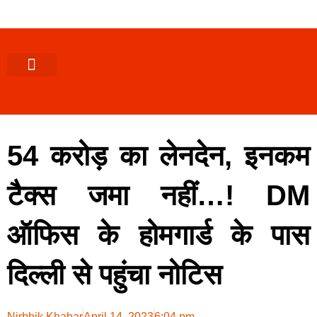
पश्चिमी (उ0 प्र0)
खबर उत्तराखंड
खबर उत्तरप्रदेश
राज्यों से खबर
एक्सक्लूसिव खबर
ब्यूरोक्रेसी-तबादले
ज्ञान की खबर
हेल्थ-फिटनेस
साक्षात्कार/वीडियो खबर
संस्कृति-त्यौहार
करियर-नौकरी
54 करोड़ का लेनदेन, इनकम
टैक्स जमा नहीं…! DM
ऑफिस के होमगार्ड के पास
दिल्ली से पहुंचा नोटिस
Nirbhik Khabar
April 14, 2023
6:04 pm