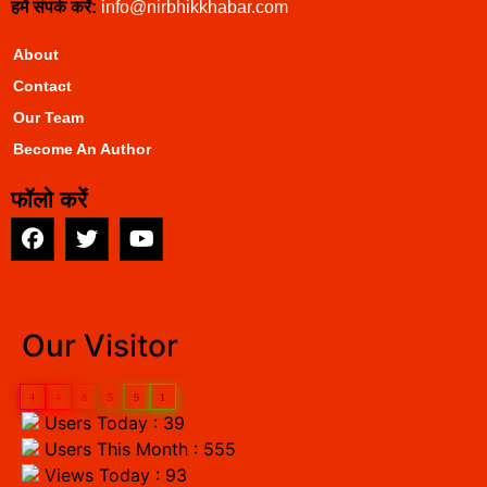
हमें संपर्क करें:
info@nirbhikkhabar.com
About
Contact
Our Team
Become An Author
फॉलो करें
EarnYatra
Our Visitor
4
4
8
5
9
1
Users Today : 39
Users This Month : 555
Views Today : 93