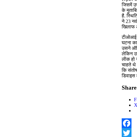
जिसमें उ
के मुताब
है. स्थि
ने 23 नव
खिलाफ औ
टीओआई की
घटना का
उसने ऑफि
लेकिन उस
लीक हो ज
चाहते थे
कि संतोष
डिवाइस 
Share 
F
Facebo