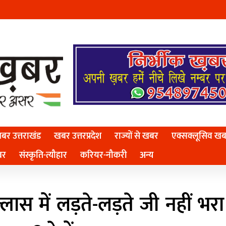
बर उत्तराखंड
खबर उत्तरप्रदेश
राज्यों से खबर
एक्सक्लूसिव ख
बर
संस्कृति-त्यौहार
करियर-नौकरी
अन्य
्लास में लड़ते-लड़ते जी नहीं भरा