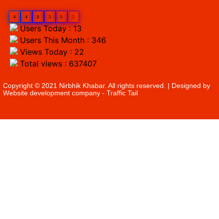
4
4
8
3
8
2
Users Today : 13
Users This Month : 346
Views Today : 22
Total views : 637407
Copyright © 2021 Nirbhik Khabar. All rights reserved. | Designed by
Website development company
- Traffic Tail