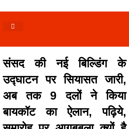
पश्चिमी (उ0 प्र0)
खबर उत्तराखंड
खबर उत्तरप्रदेश
राज्यों से खबर
एक्सक्लूसिव खबर
ब्यूरोक्रेसी-तबादले
ज्ञान की खबर
हेल्थ-फिटनेस
साक्षात्कार/वीडियो खबर
संस्कृति-त्यौहार
करियर-नौकरी
संसद की नई बिल्डिंग के
उद्घाटन पर सियासत जारी,
अब तक 9 दलों ने किया
बायकॉट का ऐलान, पढ़िये,
समारोह पर आगबबूला क्यों है