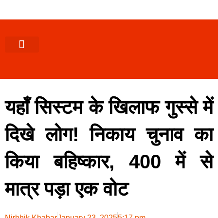
पश्चिमी (उ0 प्र0)
खबर उत्तराखंड
खबर उत्तरप्रदेश
राज्यों से खबर
एक्सक्लूसिव खबर
ब्यूरोक्रेसी-तबादले
ज्ञान की खबर
हेल्थ-फिटनेस
साक्षात्कार/वीडियो खबर
संस्कृति-त्यौहार
करियर-नौकरी
यहाँ सिस्टम के खिलाफ गुस्से में
दिखे लोग! निकाय चुनाव का
किया बहिष्कार, 400 में से
मात्र पड़ा एक वोट
Nirbhik Khabar
January 23, 2025
5:17 pm