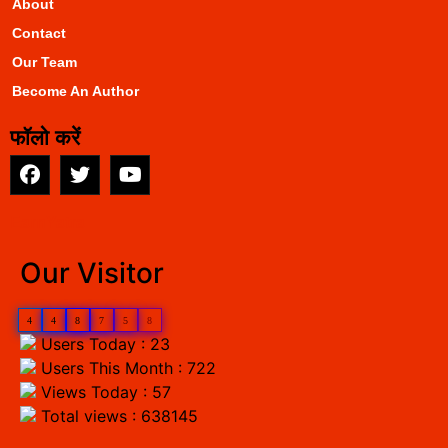
About
Contact
Our Team
Become An Author
फॉलो करें
EarnYatra
Our Visitor
4
4
8
7
5
8
Users Today : 23
Users This Month : 722
Views Today : 57
Total views : 638145