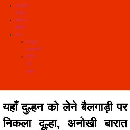
संस्कृति-
त्यौहार
करियर-
नौकरी
अन्य
कानूनी
जानकारी
दुनिया
की
खबर
यहाँ दुल्हन को लेने बैलगाड़ी पर
निकला दूल्हा, अनोखी बारात