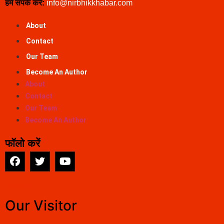
हमें संपर्क करें:
info@nirbhikkhabar.com
About
Contact
Our Team
Become An Author
About
Contact
Our Team
Become An Author
फॉलो करें
EarnYatra
Our Visitor