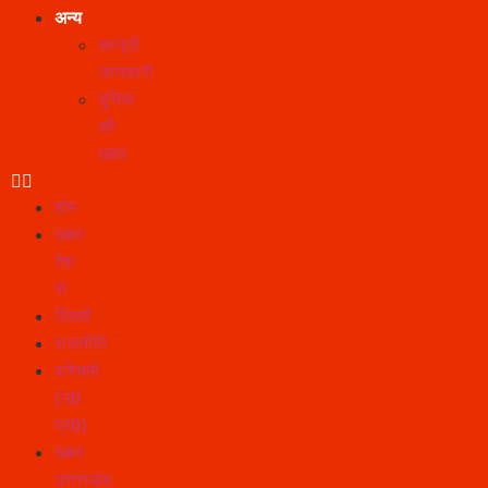
अन्य
कानूनी
जानकारी
दुनिया
की
खबर
होम
खबर
देश
से
दिल्ली
राजनीति
पश्चिमी
(उ0
प्र0)
खबर
उत्तराखंड