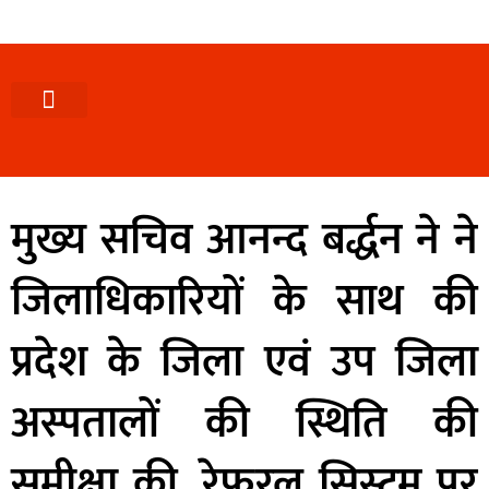
पश्चिमी (उ0 प्र0)
खबर उत्तराखंड
खबर उत्तरप्रदेश
राज्यों से खबर
एक्सक्लूसिव खबर
ब्यूरोक्रेसी-तबादले
ज्ञान की खबर
हेल्थ-फिटनेस
साक्षात्कार/वीडियो खबर
संस्कृति-त्यौहार
करियर-नौकरी
मुख्य सचिव आनन्द बर्द्धन ने ने
जिलाधिकारियों के साथ की
प्रदेश के जिला एवं उप जिला
अस्पतालों की स्थिति की
समीक्षा की, रेफरल सिस्टम पर