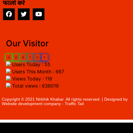
फॉलो करें
EarnYatra
Our Visitor
4
4
8
7
0
3
Users Today : 55
Users This Month : 667
Views Today : 116
Total views : 638019
Copyright © 2021 Nirbhik Khabar. All rights reserved. | Designed by
Website development company
- Traffic Tail