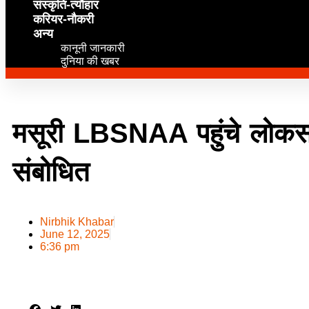
संस्कृति-त्यौहार
करियर-नौकरी
अन्य
कानूनी जानकारी
दुनिया की खबर
मसूरी LBSNAA पहुंचे लोकसभा
संबोधित
Nirbhik Khabar
June 12, 2025
6:36 pm