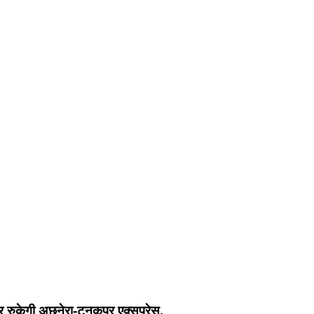
 रुकेगी अछनेरा-टनकपुर एक्सप्रेस,