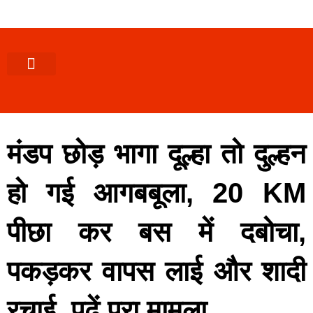
पश्चिमी (उ0 प्र0)
खबर उत्तराखंड
खबर उत्तरप्रदेश
राज्यों से खबर
एक्सक्लूसिव खबर
ब्यूरोक्रेसी-तबादले
ज्ञान की खबर
हेल्थ-फिटनेस
साक्षात्कार/वीडियो खबर
संस्कृति-त्यौहार
करियर-नौकरी
मंडप छोड़ भागा दूल्हा तो दुल्हन
हो गई आगबबूला, 20 KM
पीछा कर बस में दबोचा,
पकड़कर वापस लाई और शादी
रचाई, पढ़ें पूरा मामला…