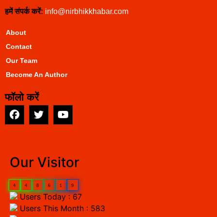
हमें संपर्क करें:
info@nirbhikkhabar.com
About
Contact
Our Team
Become An Author
फॉलो करें
EarnYatra
Our Visitor
4
4
8
6
1
9
Users Today : 67
Users This Month : 583