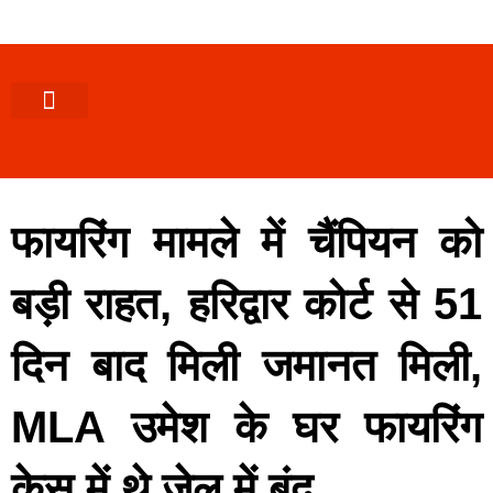
पश्चिमी (उ0 प्र0)
खबर उत्तराखंड
खबर उत्तरप्रदेश
राज्यों से खबर
एक्सक्लूसिव खबर
ब्यूरोक्रेसी-तबादले
ज्ञान की खबर
हेल्थ-फिटनेस
साक्षात्कार/वीडियो खबर
संस्कृति-त्यौहार
करियर-नौकरी
फायरिंग मामले में चैंपियन को
बड़ी राहत, हरिद्वार कोर्ट से 51
दिन बाद मिली जमानत मिली,
MLA उमेश के घर फायरिंग
केस में थे जेल में बंद