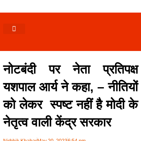
पश्चिमी (उ0 प्र0)
खबर उत्तराखंड
खबर उत्तरप्रदेश
राज्यों से खबर
एक्सक्लूसिव खबर
ब्यूरोक्रेसी-तबादले
ज्ञान की खबर
हेल्थ-फिटनेस
साक्षात्कार/वीडियो खबर
संस्कृति-त्यौहार
करियर-नौकरी
नोटबंदी पर नेता प्रतिपक्ष
यशपाल आर्य ने कहा, – नीतियों
को लेकर स्पष्ट नहीं है मोदी के
नेतृत्व वाली केंद्र सरकार
Nirbhik Khabar
May 20, 2023
6:54 pm