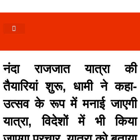
पश्चिमी (उ0 प्र0)
खबर उत्तराखंड
खबर उत्तरप्रदेश
राज्यों से खबर
एक्सक्लूसिव खबर
ब्यूरोक्रेसी-तबादले
ज्ञान की खबर
हेल्थ-फिटनेस
साक्षात्कार/वीडियो खबर
संस्कृति-त्यौहार
करियर-नौकरी
नंदा राजजात यात्रा की
तैयारियां शुरू, धामी ने कहा-
उत्सव के रूप में मनाई जाएगी
यात्रा, विदेशों में भी किया
जाएगा प्रचार, यात्रा को बताया