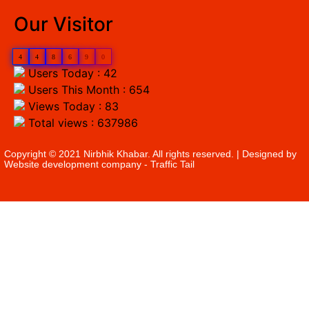
Our Visitor
4
4
8
6
9
0
Users Today : 42
Users This Month : 654
Views Today : 83
Total views : 637986
Copyright © 2021 Nirbhik Khabar. All rights reserved. | Designed by
Website development company
- Traffic Tail