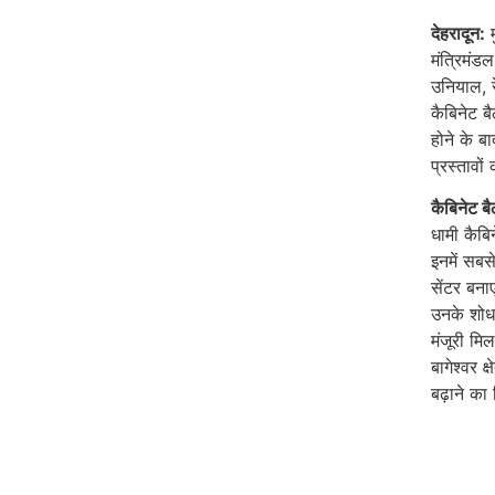
देहरादून:
म
मंत्रिमंड
उनियाल, र
कैबिनेट बै
होने के ब
प्रस्तावो
कैबिनेट बै
धामी कैबिन
इनमें सबस
सेंटर बना
उनके शोध 
मंजूरी मि
बागेश्वर क
बढ़ाने का 