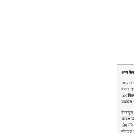
अन्य फै
उत्तराख
बैराज न
53 किलोम
संबंधित 
देहरादून 
घोषित किय
लिए नींव
मोबाइल ट