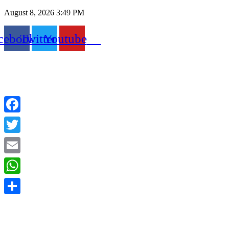
Skip
August 8, 2026 3:49 PM
to
content
cebook
Twitter
Youtube
Facebook
Twitter
Email
WhatsApp
Share