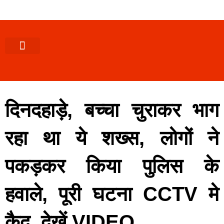
पश्चिमी (उ0 प्र0)
खबर उत्तराखंड
खबर उत्तरप्रदेश
राज्यों से खबर
एक्सक्लूसिव खबर
ब्यूरोक्रेसी-तबादले
ज्ञान की खबर
हेल्थ-फिटनेस
साक्षात्कार/वीडियो खबर
संस्कृति-त्यौहार
करियर-नौकरी
दिनदहाड़े, बच्चा चुराकर भाग
रहा था ये शख्स, लोगों ने
पकड़कर किया पुलिस के
हवाले, पूरी घटना CCTV मे
क़ैद, देखें VIDEO