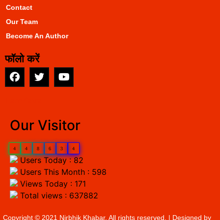
Contact
Our Team
Become An Author
फॉलो करें
EarnYatra
Our Visitor
4
4
8
6
3
4
Users Today : 82
Users This Month : 598
Views Today : 171
Total views : 637882
Copyright © 2021 Nirbhik Khabar. All rights reserved. | Designed by