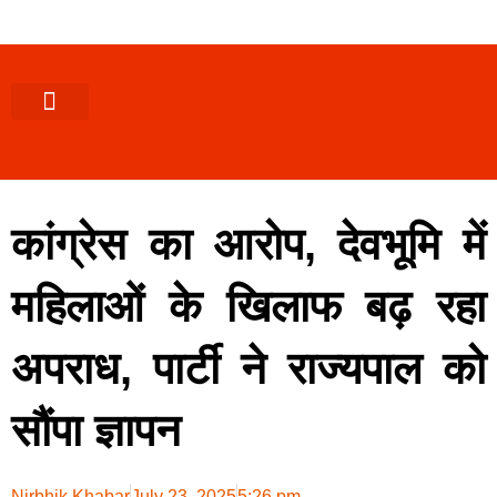
पश्चिमी (उ0 प्र0)
खबर उत्तराखंड
खबर उत्तरप्रदेश
राज्यों से खबर
एक्सक्लूसिव खबर
ब्यूरोक्रेसी-तबादले
ज्ञान की खबर
हेल्थ-फिटनेस
साक्षात्कार/वीडियो खबर
संस्कृति-त्यौहार
करियर-नौकरी
कांग्रेस का आरोप, देवभूमि में
महिलाओं के खिलाफ बढ़ रहा
अपराध, पार्टी ने राज्यपाल को
सौंपा ज्ञापन
Nirbhik Khabar
July 23, 2025
5:26 pm