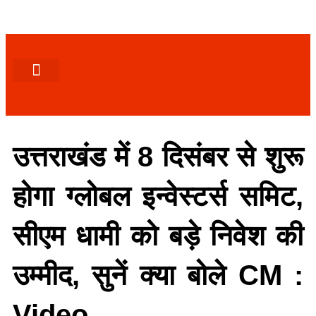
पश्चिमी (उ0 प्र0)
खबर उत्तराखंड
खबर उत्तरप्रदेश
राज्यों से खबर
एक्सक्लूसिव खबर
ब्यूरोक्रेसी-तबादले
ज्ञान की खबर
हेल्थ-फिटनेस
साक्षात्कार/वीडियो खबर
संस्कृति-त्यौहार
करियर-नौकरी
उत्तराखंड में 8 दिसंबर से शुरू
होगा ग्लोबल इन्वेस्टर्स समिट,
सीएम धामी को बड़े निवेश की
उम्मीद, सुनें क्या बोले CM :
Video