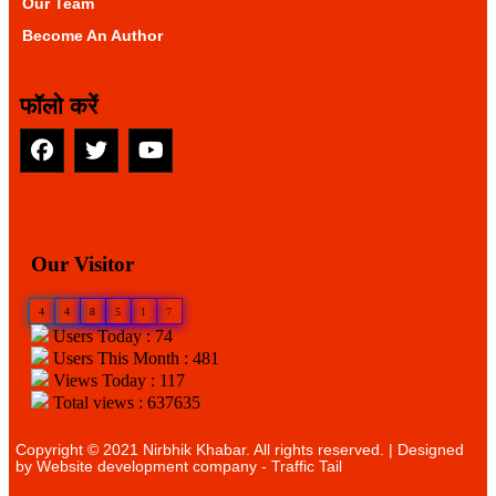
Our Team
Become An Author
फॉलो करें
EarnYatra
Our Visitor
4
4
8
5
1
7
Users Today : 74
Users This Month : 481
Views Today : 117
Total views : 637635
Copyright © 2021 Nirbhik Khabar. All rights reserved. | Designed
by
Website development company
- Traffic Tail