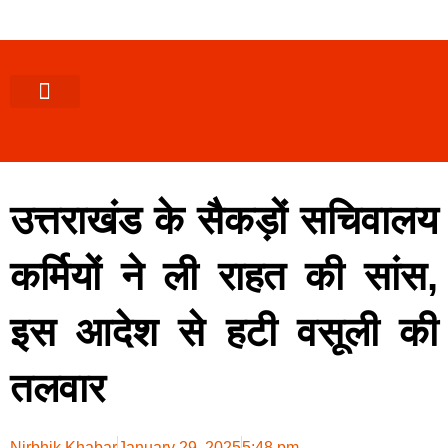
पश्चिमी (उ0 प्र0)
खबर उत्तराखंड
खबर उत्तरप्रदेश
राज्यों से खबर
एक्सक्लूसिव खबर
ब्यूरोक्रेसी-तबादले
ज्ञान की खबर
हेल्थ-फिटनेस
साक्षात्कार/वीडियो खबर
संस्कृति-त्यौहार
करियर-नौकरी
उत्तराखंड के सैकड़ों सचिवालय
कर्मियों ने ली राहत की सांस,
इस आदेश से हटी वसूली की
तलवार
Nirbhik Khabar
January 29, 2025
5:48 pm