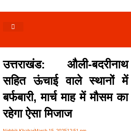
पश्चिमी (उ0 प्र0)
खबर उत्तराखंड
खबर उत्तरप्रदेश
राज्यों से खबर
एक्सक्लूसिव खबर
ब्यूरोक्रेसी-तबादले
ज्ञान की खबर
हेल्थ-फिटनेस
साक्षात्कार/वीडियो खबर
संस्कृति-त्यौहार
करियर-नौकरी
उत्तराखंड: औली-बदरीनाथ
सहित ऊंचाई वाले स्थानों में
बर्फबारी, मार्च माह में मौसम का
रहेगा ऐसा मिजाज
Nirbhik Khabar
March 15, 2025
12:51 pm