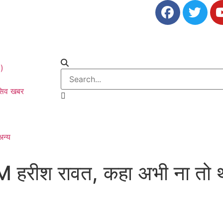
0)
ूसिव खबर
अन्य
व CM हरीश रावत, कहा अभी ना तो 