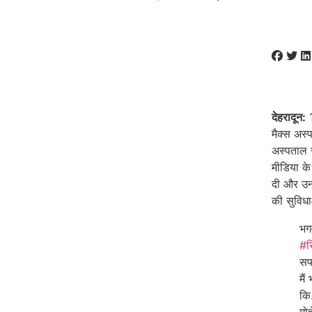
देहरादून:
1
मैक्स अस्प
अस्पताल स
मीडिया क
दी और उनक
की सुविध
भग
#स
सफ
मैं
कि.