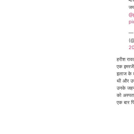
मोर
जय
@
pi
— 
(@
2
हरीश रावत
एक इमरजें
इलाज के 
थी और उन्
उनके जहन
को अस्पता
एक बार फिर