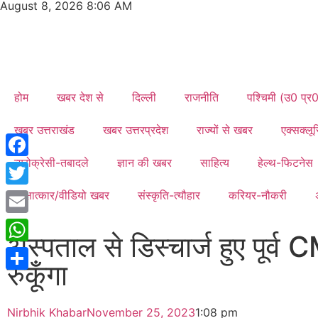
August 8, 2026 8:06 AM
होम
खबर देश से
दिल्ली
राजनीति
पश्चिमी (उ0 प्र
खबर उत्तराखंड
खबर उत्तरप्रदेश
राज्यों से खबर
एक्सक्ल
ब्यूरोक्रेसी-तबादले
ज्ञान की खबर
साहित्य
हेल्थ-फिटनेस
Facebook
साक्षात्कार/वीडियो खबर
संस्कृति-त्यौहार
करियर-नौकरी
Twitter
Email
अस्पताल से डिस्चार्ज हुए पूर्
WhatsApp
रुकूँगा
Share
Nirbhik Khabar
November 25, 2023
1:08 pm